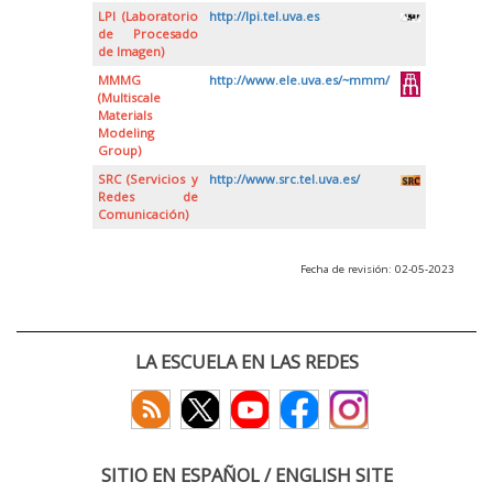
LPI (Laboratorio
http://lpi.tel.uva.es
de Procesado
de Imagen)
MMMG
http://www.ele.uva.es/~mmm/
(Multiscale
Materials
Modeling
Group)
SRC (Servicios y
http://www.src.tel.uva.es/
Redes de
Comunicación)
Fecha de revisión: 02-05-2023
LA ESCUELA EN LAS REDES
SITIO EN ESPAÑOL / ENGLISH SITE