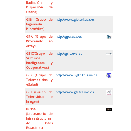
Radiación y
Dispersión de
Ondas)
GIB (Grupo de
http://www.gib.tel.uva.es
Ingeniería
Biomédica)
GPA (Grupo de
http://gpa.uva.es
Procesado en
Array)
GSIC(Grupo de
http://gsic.uva.es
Sistemas
Inteligentes y
Cooperativos)
GTe (Grupo de
http://www.sigte.tel.uva.es
Telemedicina y
eSalud)
GTI (Grupo de
http://www.gti.tel.uva.es
Telemática e
Imagen)
IDElab
(Laboratorio de
Infraestructuras
de Datos
Espaciales)