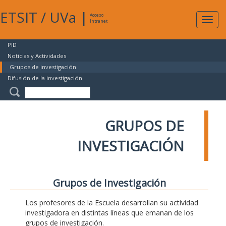
ETSIT
/
UVa
|
Acceso
Expan
Intranet
naveg
PID
Noticias y Actividades
Grupos de investigación
Difusión de la investigación
GRUPOS DE
INVESTIGACIÓN
Grupos de Investigación
Los profesores de la Escuela desarrollan su actividad
investigadora en distintas líneas que emanan de los
grupos de investigación.