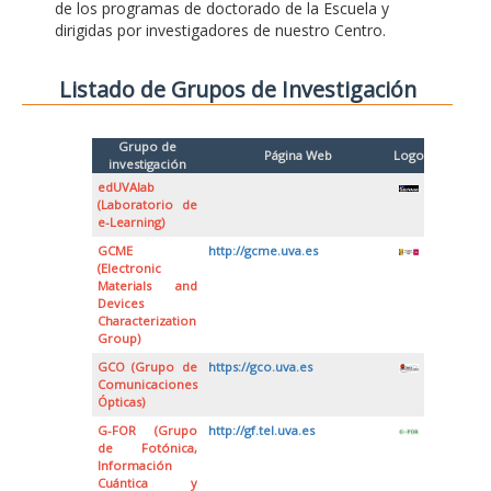
de los programas de doctorado de la Escuela y
dirigidas por investigadores de nuestro Centro.
Listado de Grupos de Investigación
Grupo de
Página Web
Logo
investigación
edUVAlab
(Laboratorio de
e-Learning)
GCME
http://gcme.uva.es
(Electronic
Materials and
Devices
Characterization
Group)
GCO (Grupo de
https://gco.uva.es
Comunicaciones
Ópticas)
G-FOR (Grupo
http://gf.tel.uva.es
de Fotónica,
Información
Cuántica y