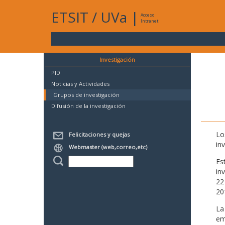
ETSIT
/
UVa
|
Acceso
Intranet
Investigación
PID
Noticias y Actividades
Grupos de investigación
Difusión de la investigación
Lo
Felicitaciones y quejas
in
Webmaster (web,correo,etc)
Es
in
22
20
La
em