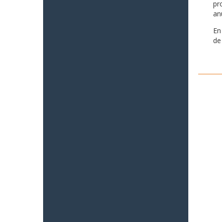
pr
an
En
de