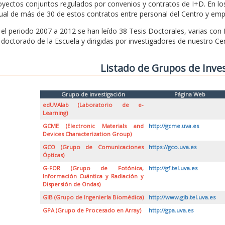
oyectos conjuntos regulados por convenios y contratos de I+D. En l
ual de más de 30 de estos contratos entre personal del Centro y emp
 el periodo 2007 a 2012 se han leído 38 Tesis Doctorales, varias con
 doctorado de la Escuela y dirigidas por investigadores de nuestro Ce
Listado de Grupos de Inve
Grupo de investigación
Página Web
edUVAlab (Laboratorio de e-
Learning)
GCME (Electronic Materials and
http://gcme.uva.es
Devices Characterization Group)
GCO (Grupo de Comunicaciones
https://gco.uva.es
Ópticas)
G-FOR (Grupo de Fotónica,
http://gf.tel.uva.es
Información Cuántica y Radiación y
Dispersión de Ondas)
GIB (Grupo de Ingeniería Biomédica)
http://www.gib.tel.uva.es
GPA (Grupo de Procesado en Array)
http://gpa.uva.es