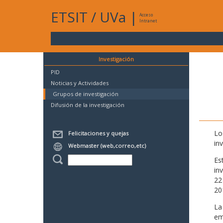
ETSIT
/
UVa
|
Acceso
Intranet
Investigación
PID
Noticias y Actividades
Grupos de investigación
Difusión de la investigación
Lo
Felicitaciones y quejas
in
Webmaster (web,correo,etc)
Es
in
22
20
La
em