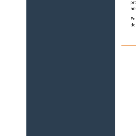
pr
an
En
de