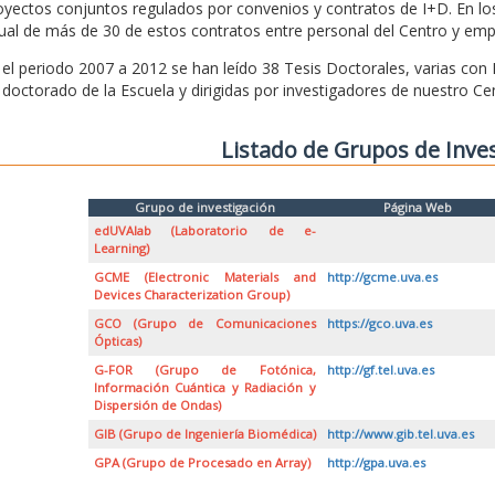
oyectos conjuntos regulados por convenios y contratos de I+D. En l
ual de más de 30 de estos contratos entre personal del Centro y emp
 el periodo 2007 a 2012 se han leído 38 Tesis Doctorales, varias con
 doctorado de la Escuela y dirigidas por investigadores de nuestro Ce
Listado de Grupos de Inve
Grupo de investigación
Página Web
edUVAlab (Laboratorio de e-
Learning)
GCME (Electronic Materials and
http://gcme.uva.es
Devices Characterization Group)
GCO (Grupo de Comunicaciones
https://gco.uva.es
Ópticas)
G-FOR (Grupo de Fotónica,
http://gf.tel.uva.es
Información Cuántica y Radiación y
Dispersión de Ondas)
GIB (Grupo de Ingeniería Biomédica)
http://www.gib.tel.uva.es
GPA (Grupo de Procesado en Array)
http://gpa.uva.es