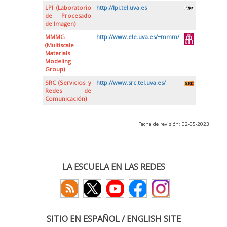
LPI (Laboratorio
http://lpi.tel.uva.es
de Procesado
de Imagen)
MMMG
http://www.ele.uva.es/~mmm/
(Multiscale
Materials
Modeling
Group)
SRC (Servicios y
http://www.src.tel.uva.es/
Redes de
Comunicación)
Fecha de revisión: 02-05-2023
LA ESCUELA EN LAS REDES
SITIO EN ESPAÑOL / ENGLISH SITE