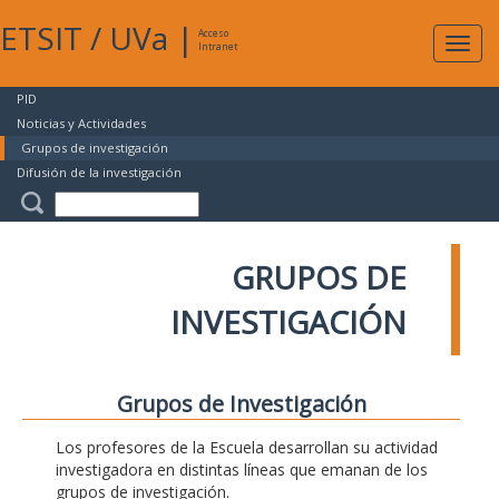
ETSIT
/
UVa
|
Acceso
Expan
Intranet
naveg
PID
Noticias y Actividades
Grupos de investigación
Difusión de la investigación
GRUPOS DE
INVESTIGACIÓN
Grupos de Investigación
Los profesores de la Escuela desarrollan su actividad
investigadora en distintas líneas que emanan de los
grupos de investigación.