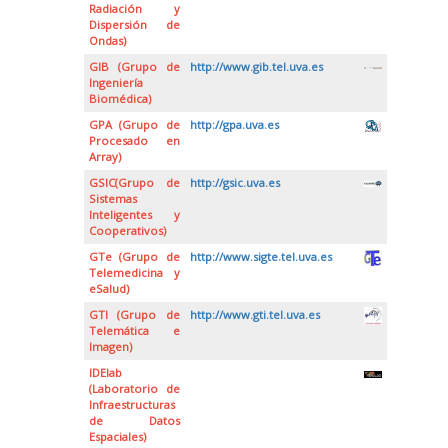
Radiación y
Dispersión de
Ondas)
GIB (Grupo de
http://www.gib.tel.uva.es
Ingeniería
Biomédica)
GPA (Grupo de
http://gpa.uva.es
Procesado en
Array)
GSIC(Grupo de
http://gsic.uva.es
Sistemas
Inteligentes y
Cooperativos)
GTe (Grupo de
http://www.sigte.tel.uva.es
Telemedicina y
eSalud)
GTI (Grupo de
http://www.gti.tel.uva.es
Telemática e
Imagen)
IDElab
(Laboratorio de
Infraestructuras
de Datos
Espaciales)