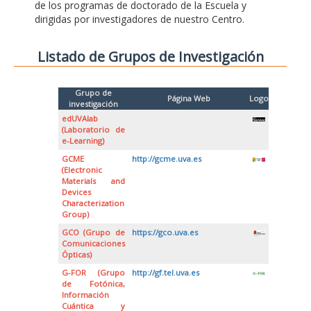
de los programas de doctorado de la Escuela y
dirigidas por investigadores de nuestro Centro.
Listado de Grupos de Investigación
Grupo de
Página Web
Logo
investigación
edUVAlab
(Laboratorio de
e-Learning)
GCME
http://gcme.uva.es
(Electronic
Materials and
Devices
Characterization
Group)
GCO (Grupo de
https://gco.uva.es
Comunicaciones
Ópticas)
G-FOR (Grupo
http://gf.tel.uva.es
de Fotónica,
Información
Cuántica y