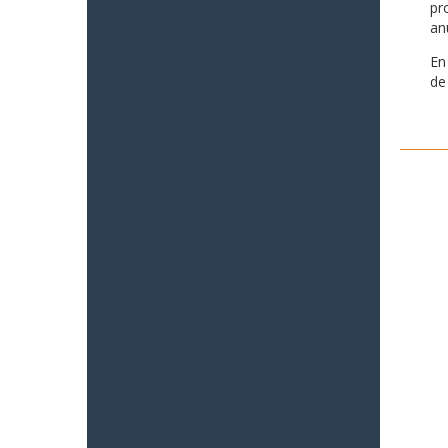
pr
an
En
de