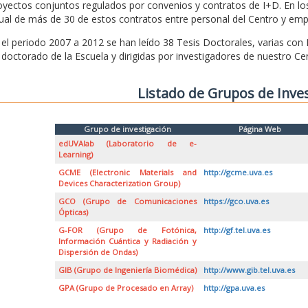
oyectos conjuntos regulados por convenios y contratos de I+D. En l
ual de más de 30 de estos contratos entre personal del Centro y emp
 el periodo 2007 a 2012 se han leído 38 Tesis Doctorales, varias con
 doctorado de la Escuela y dirigidas por investigadores de nuestro Ce
Listado de Grupos de Inve
Grupo de investigación
Página Web
edUVAlab (Laboratorio de e-
Learning)
GCME (Electronic Materials and
http://gcme.uva.es
Devices Characterization Group)
GCO (Grupo de Comunicaciones
https://gco.uva.es
Ópticas)
G-FOR (Grupo de Fotónica,
http://gf.tel.uva.es
Información Cuántica y Radiación y
Dispersión de Ondas)
GIB (Grupo de Ingeniería Biomédica)
http://www.gib.tel.uva.es
GPA (Grupo de Procesado en Array)
http://gpa.uva.es