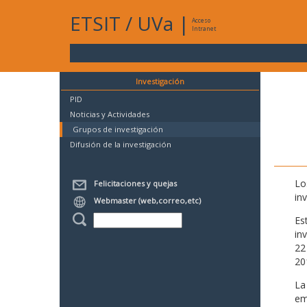
ETSIT
/
UVa
|
Acceso
Intranet
Investigación
PID
Noticias y Actividades
Grupos de investigación
Difusión de la investigación
Lo
Felicitaciones y quejas
in
Webmaster (web,correo,etc)
Es
in
22
20
La
em