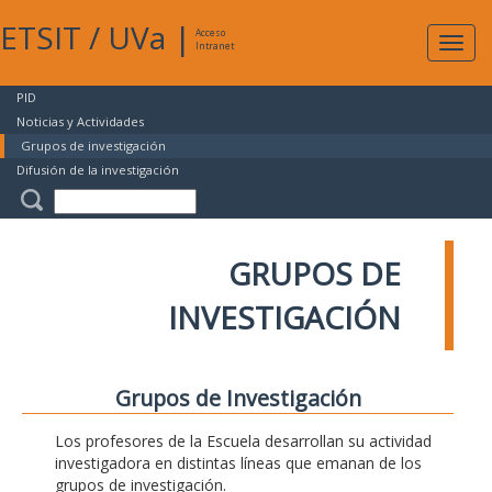
ETSIT
/
UVa
|
Acceso
Expan
Intranet
naveg
PID
Noticias y Actividades
Grupos de investigación
Difusión de la investigación
GRUPOS DE
INVESTIGACIÓN
Grupos de Investigación
Los profesores de la Escuela desarrollan su actividad
investigadora en distintas líneas que emanan de los
grupos de investigación.