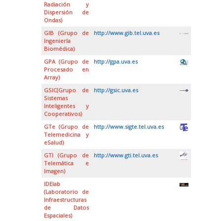
Radiación y
Dispersión de
Ondas)
GIB (Grupo de
http://www.gib.tel.uva.es
Ingeniería
Biomédica)
GPA (Grupo de
http://gpa.uva.es
Procesado en
Array)
GSIC(Grupo de
http://gsic.uva.es
Sistemas
Inteligentes y
Cooperativos)
GTe (Grupo de
http://www.sigte.tel.uva.es
Telemedicina y
eSalud)
GTI (Grupo de
http://www.gti.tel.uva.es
Telemática e
Imagen)
IDElab
(Laboratorio de
Infraestructuras
de Datos
Espaciales)