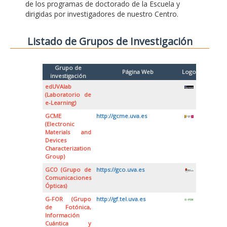
de los programas de doctorado de la Escuela y
dirigidas por investigadores de nuestro Centro.
Listado de Grupos de Investigación
Grupo de
Página Web
Logo
investigación
edUVAlab
(Laboratorio de
e-Learning)
GCME
http://gcme.uva.es
(Electronic
Materials and
Devices
Characterization
Group)
GCO (Grupo de
https://gco.uva.es
Comunicaciones
Ópticas)
G-FOR (Grupo
http://gf.tel.uva.es
de Fotónica,
Información
Cuántica y