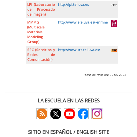
LPI (Laboratorio
http://lpi.tel.uva.es
de Procesado
de Imagen)
MMMG
http://www.ele.uva.es/~mmm/
(Multiscale
Materials
Modeling
Group)
SRC (Servicios y
http://www.src.tel.uva.es/
Redes de
Comunicación)
Fecha de revisión: 02-05-2023
LA ESCUELA EN LAS REDES
SITIO EN ESPAÑOL / ENGLISH SITE