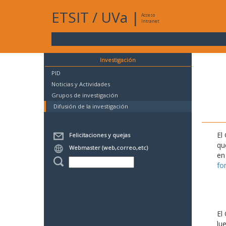
ETSIT
/
UVa
|
Acceso
Intranet
Investigación
PID
Noticias y Actividades
Grupos de investigación
Difusión de la investigación
El
Felicitaciones y quejas
qu
Webmaster (web,correo,etc)
en
fo
El
lu