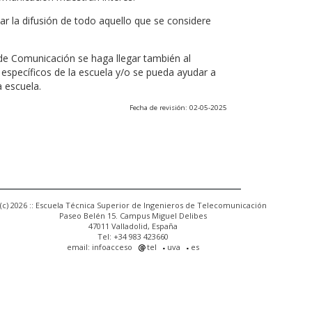
r la difusión de todo aquello que se considere
 de Comunicación se haga llegar también al
 específicos de la escuela y/o se pueda ayudar a
a escuela.
Fecha de revisión: 02-05-2025
(c) 2026 :: Escuela Técnica Superior de Ingenieros de Telecomunicación
Paseo Belén 15. Campus Miguel Delibes
47011 Valladolid, España
Tel: +34 983 423660
email: infoacceso
tel
uva
es