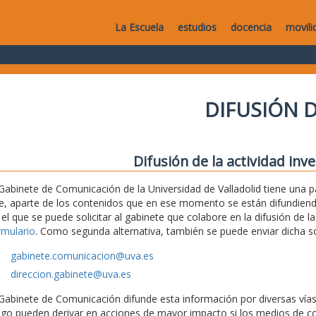
La Escuela
estudios
docencia
movili
DIFUSIÓN D
Difusión de la actividad inv
 Gabinete de Comunicación de la Universidad de Valladolid tiene una
e, aparte de los contenidos que en ese momento se están difundiendo,
 el que se puede solicitar al gabinete que colabore en la difusión de la
rmulario
. Como segunda alternativa, también se puede enviar dicha sol
gabinete.comunicacion@uva.es
direccion.gabinete@uva.es
 Gabinete de Comunicación difunde esta información por diversas vías (
ego pueden derivar en acciones de mayor impacto si los medios de c