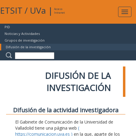
ETSIT
/
UVa
|
Acceso
Expan
Intranet
naveg
PID
Noticias y Actividades
Grupos de investigación
Difusión de la investigación
DIFUSIÓN DE LA
INVESTIGACIÓN
Difusión de la actividad investigadora
El Gabinete de Comunicación de la Universidad de
Valladolid tiene una página web
(
https://comunicacion.uva.es )
en la que, aparte de los