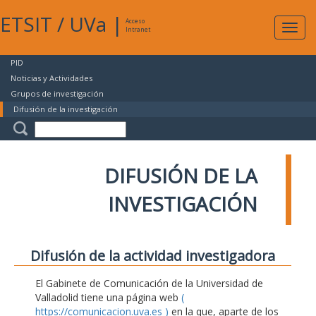
ETSIT
/
UVa
|
Acceso
Expan
Intranet
naveg
PID
Noticias y Actividades
Grupos de investigación
Difusión de la investigación
DIFUSIÓN DE LA
INVESTIGACIÓN
Difusión de la actividad investigadora
El Gabinete de Comunicación de la Universidad de
Valladolid tiene una página web
(
https://comunicacion.uva.es )
en la que, aparte de los