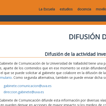
La Escuela
estudios
docencia
movili
DIFUSIÓN D
Difusión de la actividad inv
 Gabinete de Comunicación de la Universidad de Valladolid tiene una
e, aparte de los contenidos que en ese momento se están difundiendo,
 el que se puede solicitar al gabinete que colabore en la difusión de la
rmulario
. Como segunda alternativa, también se puede enviar dicha sol
gabinete.comunicacion@uva.es
direccion.gabinete@uva.es
 Gabinete de Comunicación difunde esta información por diversas vías (
ego pueden derivar en acciones de mayor impacto si los medios de c