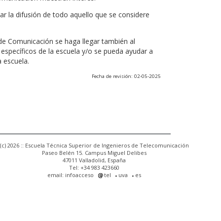
r la difusión de todo aquello que se considere
 de Comunicación se haga llegar también al
 específicos de la escuela y/o se pueda ayudar a
a escuela.
Fecha de revisión: 02-05-2025
(c) 2026 :: Escuela Técnica Superior de Ingenieros de Telecomunicación
Paseo Belén 15. Campus Miguel Delibes
47011 Valladolid, España
Tel: +34 983 423660
email: infoacceso
tel
uva
es