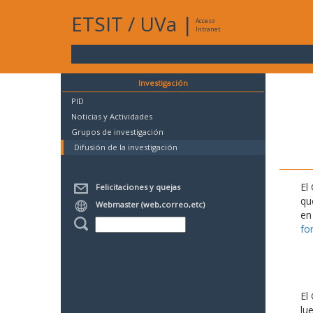
ETSIT
/
UVa
|
Acceso
Intranet
Investigación
PID
Noticias y Actividades
Grupos de investigación
Difusión de la investigación
El
Felicitaciones y quejas
qu
Webmaster (web,correo,etc)
en
fo
El
lu