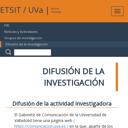
ETSIT
/
UVa
|
Acceso
Expan
Intranet
naveg
PID
Noticias y Actividades
Grupos de investigación
Difusión de la investigación
DIFUSIÓN DE LA
INVESTIGACIÓN
Difusión de la actividad investigadora
El Gabinete de Comunicación de la Universidad de
Valladolid tiene una página web
(
https://comunicacion.uva.es )
en la que, aparte de los