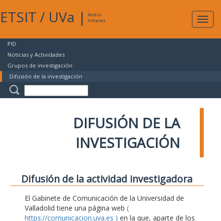
ETSIT
/
UVa
|
Acceso
Expan
Intranet
naveg
PID
Noticias y Actividades
Grupos de investigación
Difusión de la investigación
DIFUSIÓN DE LA
INVESTIGACIÓN
Difusión de la actividad investigadora
El Gabinete de Comunicación de la Universidad de
Valladolid tiene una página web
(
https://comunicacion.uva.es )
en la que, aparte de los