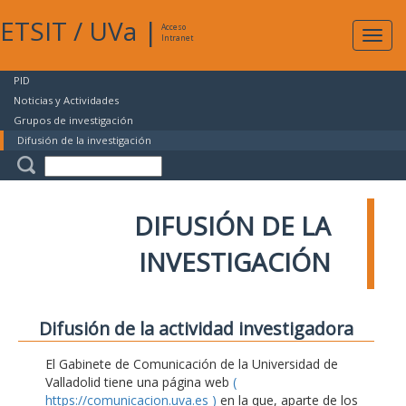
ETSIT
/
UVa
|
Acceso
Expan
Intranet
naveg
PID
Noticias y Actividades
Grupos de investigación
Difusión de la investigación
DIFUSIÓN DE LA
INVESTIGACIÓN
Difusión de la actividad investigadora
El Gabinete de Comunicación de la Universidad de
Valladolid tiene una página web
(
https://comunicacion.uva.es )
en la que, aparte de los