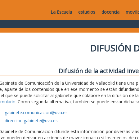
La Escuela
estudios
docencia
movili
DIFUSIÓN D
Difusión de la actividad inv
 Gabinete de Comunicación de la Universidad de Valladolid tiene una
e, aparte de los contenidos que en ese momento se están difundiendo,
 el que se puede solicitar al gabinete que colabore en la difusión de la
rmulario
. Como segunda alternativa, también se puede enviar dicha sol
gabinete.comunicacion@uva.es
direccion.gabinete@uva.es
 Gabinete de Comunicación difunde esta información por diversas vías (
ego pueden derivar en acciones de mayor impacto si los medios de c