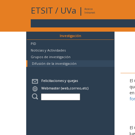
ETSIT
/
UVa
|
Acceso
Intranet
Investigación
PID
Noticias y Actividades
Grupos de investigación
Difusión de la investigación
El
Felicitaciones y quejas
qu
Webmaster (web,correo,etc)
en
fo
El
lu