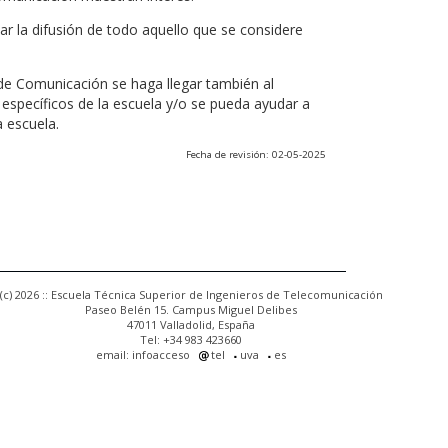
r la difusión de todo aquello que se considere
 de Comunicación se haga llegar también al
 específicos de la escuela y/o se pueda ayudar a
a escuela.
Fecha de revisión: 02-05-2025
(c) 2026 :: Escuela Técnica Superior de Ingenieros de Telecomunicación
Paseo Belén 15. Campus Miguel Delibes
47011 Valladolid, España
Tel: +34 983 423660
email: infoacceso
tel
uva
es