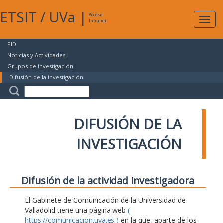
ETSIT
/
UVa
|
Acceso
Expan
Intranet
naveg
PID
Noticias y Actividades
Grupos de investigación
Difusión de la investigación
DIFUSIÓN DE LA
INVESTIGACIÓN
Difusión de la actividad investigadora
El Gabinete de Comunicación de la Universidad de
Valladolid tiene una página web
(
https://comunicacion.uva.es )
en la que, aparte de los