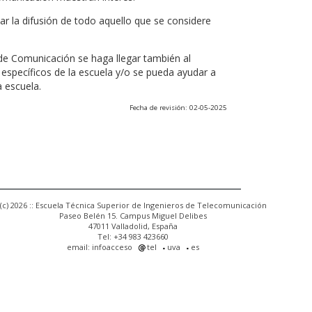
r la difusión de todo aquello que se considere
 de Comunicación se haga llegar también al
 específicos de la escuela y/o se pueda ayudar a
a escuela.
Fecha de revisión: 02-05-2025
(c) 2026 :: Escuela Técnica Superior de Ingenieros de Telecomunicación
Paseo Belén 15. Campus Miguel Delibes
47011 Valladolid, España
Tel: +34 983 423660
email: infoacceso
tel
uva
es