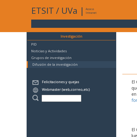
ETSIT
/
UVa
|
Acceso
Intranet
Investigación
PID
Noticias y Actividades
Grupos de investigación
Difusión de la investigación
El
Felicitaciones y quejas
qu
Webmaster (web,correo,etc)
en
fo
El
lu