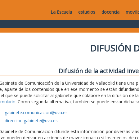
La Escuela
estudios
docencia
movili
DIFUSIÓN D
Difusión de la actividad inv
 Gabinete de Comunicación de la Universidad de Valladolid tiene una
e, aparte de los contenidos que en ese momento se están difundiendo,
 el que se puede solicitar al gabinete que colabore en la difusión de la
rmulario
. Como segunda alternativa, también se puede enviar dicha sol
gabinete.comunicacion@uva.es
direccion.gabinete@uva.es
 Gabinete de Comunicación difunde esta información por diversas vías (
ego pueden derivar en acciones de mayor impacto si los medios de c