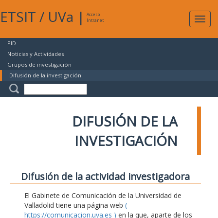
ETSIT
/
UVa
|
Acceso
Expan
Intranet
naveg
PID
Noticias y Actividades
Grupos de investigación
Difusión de la investigación
DIFUSIÓN DE LA
INVESTIGACIÓN
Difusión de la actividad investigadora
El Gabinete de Comunicación de la Universidad de
Valladolid tiene una página web
(
https://comunicacion.uva.es )
en la que, aparte de los