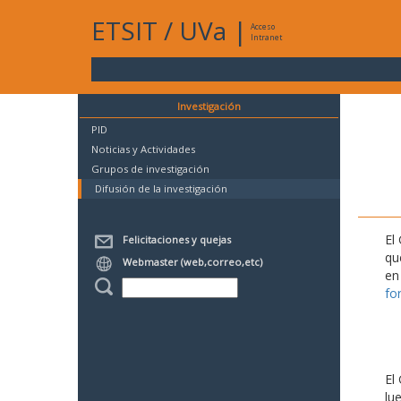
ETSIT
/
UVa
|
Acceso
Intranet
Investigación
PID
Noticias y Actividades
Grupos de investigación
Difusión de la investigación
El
Felicitaciones y quejas
qu
Webmaster (web,correo,etc)
en
fo
El
lu