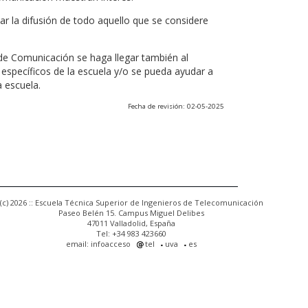
r la difusión de todo aquello que se considere
 de Comunicación se haga llegar también al
 específicos de la escuela y/o se pueda ayudar a
a escuela.
Fecha de revisión: 02-05-2025
(c) 2026 :: Escuela Técnica Superior de Ingenieros de Telecomunicación
Paseo Belén 15. Campus Miguel Delibes
47011 Valladolid, España
Tel: +34 983 423660
email: infoacceso
tel
uva
es