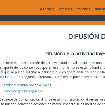
La Escuela
estudios
docencia
movili
DIFUSIÓN D
Difusión de la actividad inv
 Gabinete de Comunicación de la Universidad de Valladolid tiene una
e, aparte de los contenidos que en ese momento se están difundiendo,
 el que se puede solicitar al gabinete que colabore en la difusión de la
rmulario
. Como segunda alternativa, también se puede enviar dicha sol
gabinete.comunicacion@uva.es
direccion.gabinete@uva.es
 Gabinete de Comunicación difunde esta información por diversas vías (
ego pueden derivar en acciones de mayor impacto si los medios de c