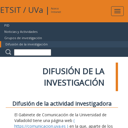
ETSIT
/
UVa
|
Acceso
Expan
Intranet
naveg
PID
Noticias y Actividades
Grupos de investigación
Difusión de la investigación
DIFUSIÓN DE LA
INVESTIGACIÓN
Difusión de la actividad investigadora
El Gabinete de Comunicación de la Universidad de
Valladolid tiene una página web
(
https://comunicacion.uva.es )
en la que, aparte de los