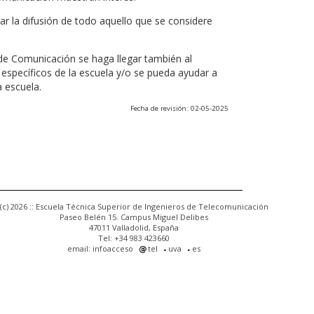
r la difusión de todo aquello que se considere
 de Comunicación se haga llegar también al
 específicos de la escuela y/o se pueda ayudar a
a escuela.
Fecha de revisión: 02-05-2025
(c) 2026 :: Escuela Técnica Superior de Ingenieros de Telecomunicación
Paseo Belén 15. Campus Miguel Delibes
47011 Valladolid, España
Tel: +34 983 423660
email: infoacceso
tel
uva
es