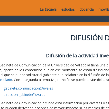
La Escuela
estudios
docencia
movili
DIFUSIÓN D
Difusión de la actividad inv
 Gabinete de Comunicación de la Universidad de Valladolid tiene una
e, aparte de los contenidos que en ese momento se están difundiendo,
 el que se puede solicitar al gabinete que colabore en la difusión de la
rmulario
. Como segunda alternativa, también se puede enviar dicha sol
gabinete.comunicacion@uva.es
direccion.gabinete@uva.es
 Gabinete de Comunicación difunde esta información por diversas vías (
ego pueden derivar en acciones de mayor impacto si los medios de c