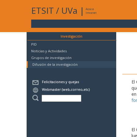
ETSIT
/
UVa
|
Acceso
Intranet
Investigación
PID
Noticias y Actividades
Grupos de investigación
Difusión de la investigación
El
Felicitaciones y quejas
qu
Webmaster (web,correo,etc)
en
fo
El
lu