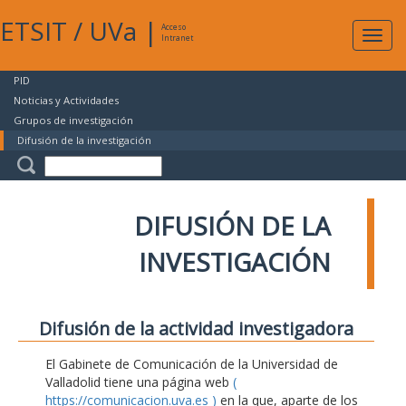
ETSIT
/
UVa
|
Acceso
Expan
Intranet
naveg
PID
Noticias y Actividades
Grupos de investigación
Difusión de la investigación
DIFUSIÓN DE LA
INVESTIGACIÓN
Difusión de la actividad investigadora
El Gabinete de Comunicación de la Universidad de
Valladolid tiene una página web
(
https://comunicacion.uva.es )
en la que, aparte de los