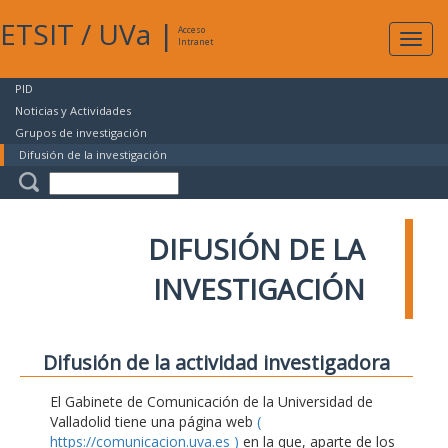
ETSIT
/
UVa
|
Acceso
Expan
Intranet
naveg
PID
Noticias y Actividades
Grupos de investigación
Difusión de la investigación
DIFUSIÓN DE LA
INVESTIGACIÓN
Difusión de la actividad investigadora
El Gabinete de Comunicación de la Universidad de
Valladolid tiene una página web
(
https://comunicacion.uva.es )
en la que, aparte de los