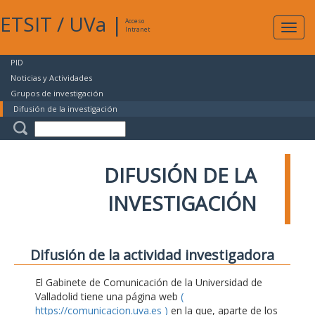
ETSIT
/
UVa
|
Acceso
Expan
Intranet
naveg
PID
Noticias y Actividades
Grupos de investigación
Difusión de la investigación
DIFUSIÓN DE LA
INVESTIGACIÓN
Difusión de la actividad investigadora
El Gabinete de Comunicación de la Universidad de
Valladolid tiene una página web
(
https://comunicacion.uva.es )
en la que, aparte de los