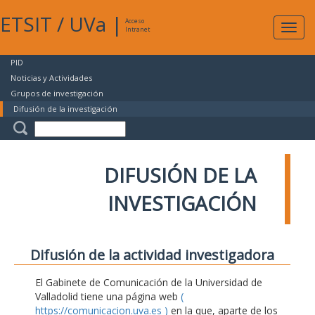
ETSIT
/
UVa
|
Acceso
Expan
Intranet
naveg
PID
Noticias y Actividades
Grupos de investigación
Difusión de la investigación
DIFUSIÓN DE LA
INVESTIGACIÓN
Difusión de la actividad investigadora
El Gabinete de Comunicación de la Universidad de
Valladolid tiene una página web
(
https://comunicacion.uva.es )
en la que, aparte de los