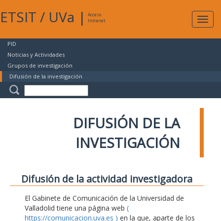
ETSIT
/
UVa
|
Acceso
Expan
Intranet
naveg
PID
Noticias y Actividades
Grupos de investigación
Difusión de la investigación
DIFUSIÓN DE LA
INVESTIGACIÓN
Difusión de la actividad investigadora
El Gabinete de Comunicación de la Universidad de
Valladolid tiene una página web
(
https://comunicacion.uva.es )
en la que, aparte de los