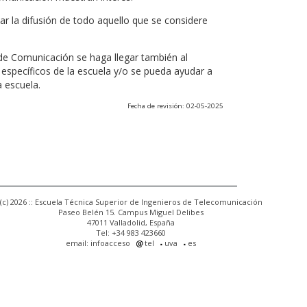
r la difusión de todo aquello que se considere
 de Comunicación se haga llegar también al
 específicos de la escuela y/o se pueda ayudar a
a escuela.
Fecha de revisión: 02-05-2025
(c) 2026 :: Escuela Técnica Superior de Ingenieros de Telecomunicación
Paseo Belén 15. Campus Miguel Delibes
47011 Valladolid, España
Tel: +34 983 423660
email: infoacceso
tel
uva
es