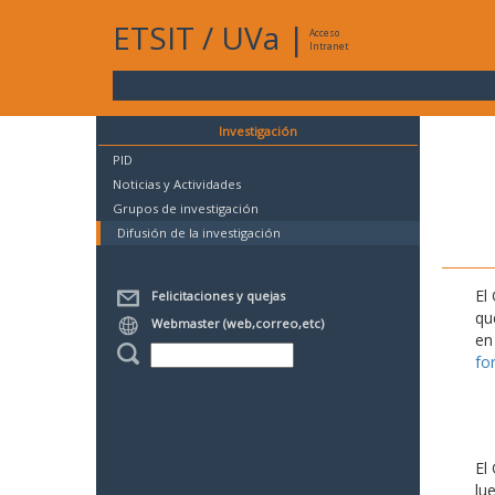
ETSIT
/
UVa
|
Acceso
Intranet
Investigación
PID
Noticias y Actividades
Grupos de investigación
Difusión de la investigación
El
Felicitaciones y quejas
qu
Webmaster (web,correo,etc)
en
fo
El
lu