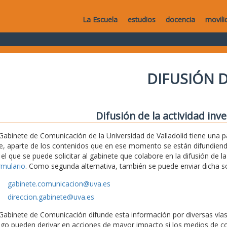
La Escuela
estudios
docencia
movili
DIFUSIÓN D
Difusión de la actividad inv
 Gabinete de Comunicación de la Universidad de Valladolid tiene una
e, aparte de los contenidos que en ese momento se están difundiendo,
 el que se puede solicitar al gabinete que colabore en la difusión de la
rmulario
. Como segunda alternativa, también se puede enviar dicha sol
gabinete.comunicacion@uva.es
direccion.gabinete@uva.es
 Gabinete de Comunicación difunde esta información por diversas vías (
ego pueden derivar en acciones de mayor impacto si los medios de c