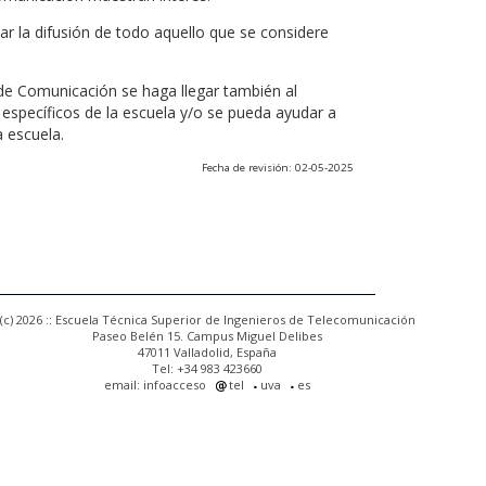
r la difusión de todo aquello que se considere
 de Comunicación se haga llegar también al
 específicos de la escuela y/o se pueda ayudar a
a escuela.
Fecha de revisión: 02-05-2025
(c) 2026 :: Escuela Técnica Superior de Ingenieros de Telecomunicación
Paseo Belén 15. Campus Miguel Delibes
47011 Valladolid, España
Tel: +34 983 423660
email: infoacceso
tel
uva
es