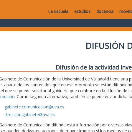
La Escuela
estudios
docencia
movili
DIFUSIÓN D
Difusión de la actividad inv
 Gabinete de Comunicación de la Universidad de Valladolid tiene una
e, aparte de los contenidos que en ese momento se están difundiendo,
 el que se puede solicitar al gabinete que colabore en la difusión de la
rmulario
. Como segunda alternativa, también se puede enviar dicha sol
gabinete.comunicacion@uva.es
direccion.gabinete@uva.es
 Gabinete de Comunicación difunde esta información por diversas vías (
ego pueden derivar en acciones de mayor impacto si los medios de c