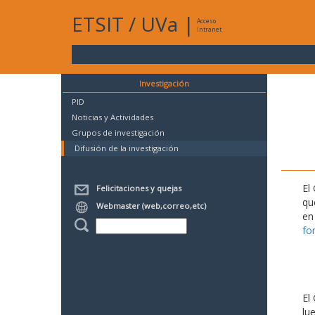
ETSIT
/
UVa
|
Acceso
Intranet
Investigación
PID
Noticias y Actividades
Grupos de investigación
Difusión de la investigación
El
Felicitaciones y quejas
qu
Webmaster (web,correo,etc)
en
fo
El
lu