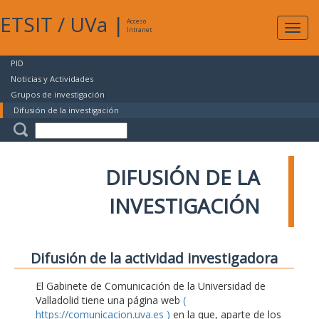
ETSIT
/
UVa
|
Acceso
Expan
Intranet
naveg
PID
Noticias y Actividades
Grupos de investigación
Difusión de la investigación
DIFUSIÓN DE LA
INVESTIGACIÓN
Difusión de la actividad investigadora
El Gabinete de Comunicación de la Universidad de
Valladolid tiene una página web
(
https://comunicacion.uva.es )
en la que, aparte de los