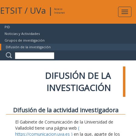
ETSIT
/
UVa
|
Acceso
Expan
Intranet
naveg
PID
Noticias y Actividades
Grupos de investigación
Difusión de la investigación
DIFUSIÓN DE LA
INVESTIGACIÓN
Difusión de la actividad investigadora
El Gabinete de Comunicación de la Universidad de
Valladolid tiene una página web
(
https://comunicacion.uva.es )
en la que, aparte de los