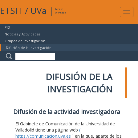
ETSIT
/
UVa
|
Acceso
Expan
Intranet
naveg
PID
Noticias y Actividades
Grupos de investigación
Difusión de la investigación
DIFUSIÓN DE LA
INVESTIGACIÓN
Difusión de la actividad investigadora
El Gabinete de Comunicación de la Universidad de
Valladolid tiene una página web
(
https://comunicacion.uva.es )
en la que, aparte de los