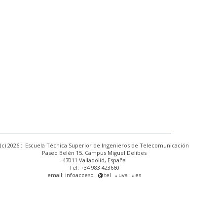
(c) 2026 :: Escuela Técnica Superior de Ingenieros de Telecomunicación
Paseo Belén 15. Campus Miguel Delibes
47011 Valladolid, España
Tel: +34 983 423660
email: infoacceso
tel
uva
es