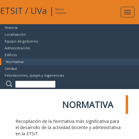
ETSIT
/
UVa
|
Acceso
Expan
Intranet
naveg
Historia
Localización
Equipo de gobierno
Administración
Edificio
Normativa
Calidad
Felicitaciones, quejas y sugerencias
NORMATIVA
Recopilación de la Normativa más significativa para
el desarrollo de la actividad docente y administrativa
en la ETSIT