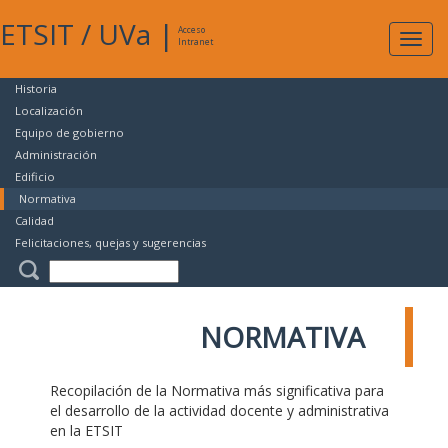
ETSIT
/
UVa
|
Acceso
Expan
Intranet
naveg
Historia
Localización
Equipo de gobierno
Administración
Edificio
Normativa
Calidad
Felicitaciones, quejas y sugerencias
NORMATIVA
Recopilación de la Normativa más significativa para
el desarrollo de la actividad docente y administrativa
en la ETSIT