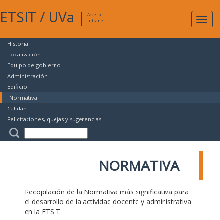
ETSIT
/
UVa
|
Acceso
Expan
Intranet
naveg
Historia
Localización
Equipo de gobierno
Administración
Edificio
Normativa
Calidad
Felicitaciones, quejas y sugerencias
NORMATIVA
Recopilación de la Normativa más significativa para
el desarrollo de la actividad docente y administrativa
en la ETSIT