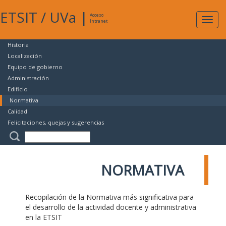
ETSIT
/
UVa
|
Acceso
Expan
Intranet
naveg
Historia
Localización
Equipo de gobierno
Administración
Edificio
Normativa
Calidad
Felicitaciones, quejas y sugerencias
NORMATIVA
Recopilación de la Normativa más significativa para
el desarrollo de la actividad docente y administrativa
en la ETSIT