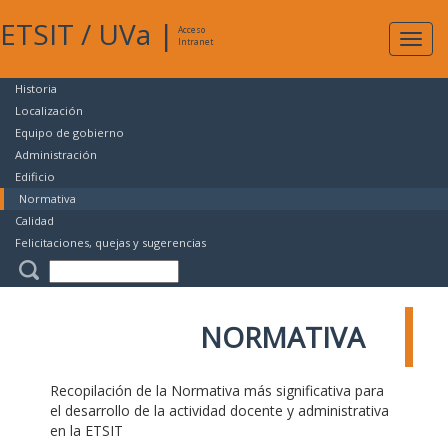
ETSIT
/
UVa
|
Acceso
Expan
Intranet
naveg
Historia
Localización
Equipo de gobierno
Administración
Edificio
Normativa
Calidad
Felicitaciones, quejas y sugerencias
NORMATIVA
Recopilación de la Normativa más significativa para
el desarrollo de la actividad docente y administrativa
en la ETSIT