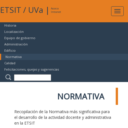
ETSIT
/
UVa
|
Acceso
Expan
Intranet
naveg
Historia
Localización
Equipo de gobierno
Administración
Edificio
Normativa
Calidad
Felicitaciones, quejas y sugerencias
NORMATIVA
Recopilación de la Normativa más significativa para
el desarrollo de la actividad docente y administrativa
en la ETSIT