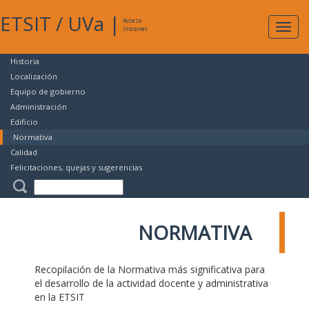
ETSIT
/
UVa
|
Acceso
Expan
Intranet
naveg
Historia
Localización
Equipo de gobierno
Administración
Edificio
Normativa
Calidad
Felicitaciones, quejas y sugerencias
NORMATIVA
Recopilación de la Normativa más significativa para
el desarrollo de la actividad docente y administrativa
en la ETSIT