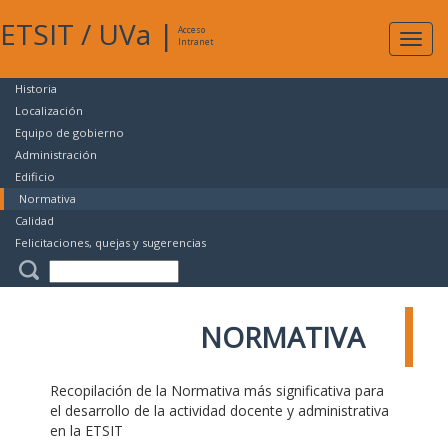
ETSIT
/
UVa
|
Acceso
Expan
Intranet
naveg
Historia
Localización
Equipo de gobierno
Administración
Edificio
Normativa
Calidad
Felicitaciones, quejas y sugerencias
NORMATIVA
Recopilación de la Normativa más significativa para
el desarrollo de la actividad docente y administrativa
en la ETSIT