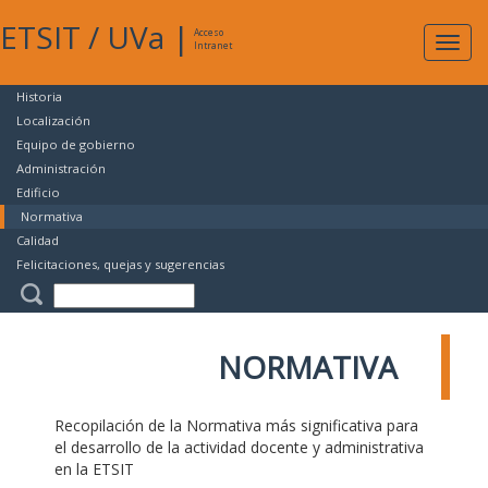
ETSIT
/
UVa
|
Acceso
Expan
Intranet
naveg
Historia
Localización
Equipo de gobierno
Administración
Edificio
Normativa
Calidad
Felicitaciones, quejas y sugerencias
NORMATIVA
Recopilación de la Normativa más significativa para
el desarrollo de la actividad docente y administrativa
en la ETSIT