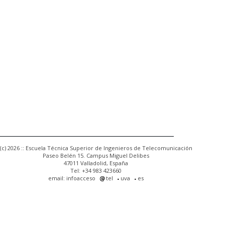
(c) 2026 :: Escuela Técnica Superior de Ingenieros de Telecomunicación
Paseo Belén 15. Campus Miguel Delibes
47011 Valladolid, España
Tel: +34 983 423660
email: infoacceso
tel
uva
es