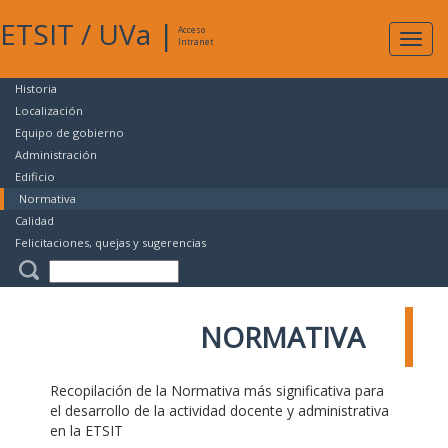
ETSIT
/
UVa
|
Acceso
Expan
Intranet
naveg
Historia
Localización
Equipo de gobierno
Administración
Edificio
Normativa
Calidad
Felicitaciones, quejas y sugerencias
NORMATIVA
Recopilación de la Normativa más significativa para
el desarrollo de la actividad docente y administrativa
en la ETSIT