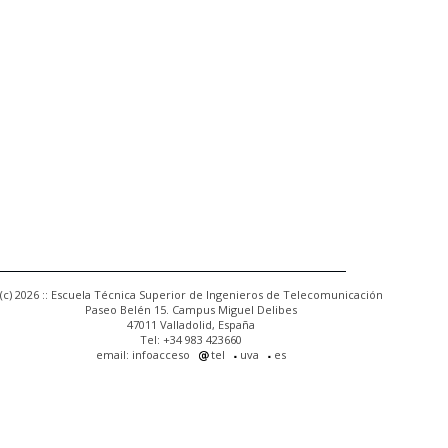
(c) 2026 :: Escuela Técnica Superior de Ingenieros de Telecomunicación
Paseo Belén 15. Campus Miguel Delibes
47011 Valladolid, España
Tel: +34 983 423660
email: infoacceso
tel
uva
es