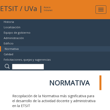
ETSIT
/
UVa
|
Acceso
Expan
Intranet
naveg
Historia
Localización
Equipo de gobierno
Administración
Edificio
Normativa
Calidad
Felicitaciones, quejas y sugerencias
NORMATIVA
Recopilación de la Normativa más significativa para
el desarrollo de la actividad docente y administrativa
en la ETSIT