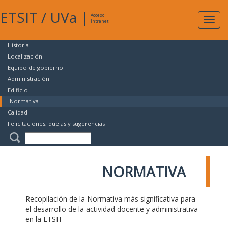
ETSIT
/
UVa
|
Acceso
Expan
Intranet
naveg
Historia
Localización
Equipo de gobierno
Administración
Edificio
Normativa
Calidad
Felicitaciones, quejas y sugerencias
NORMATIVA
Recopilación de la Normativa más significativa para
el desarrollo de la actividad docente y administrativa
en la ETSIT