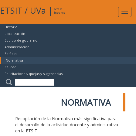
ETSIT
/
UVa
|
Acceso
Expan
Intranet
naveg
Historia
Localización
Equipo de gobierno
Administración
Edificio
Normativa
Calidad
Felicitaciones, quejas y sugerencias
NORMATIVA
Recopilación de la Normativa más significativa para
el desarrollo de la actividad docente y administrativa
en la ETSIT