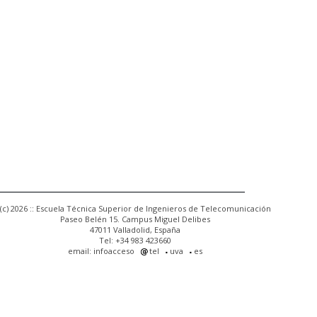
(c) 2026 :: Escuela Técnica Superior de Ingenieros de Telecomunicación
Paseo Belén 15. Campus Miguel Delibes
47011 Valladolid, España
Tel: +34 983 423660
email: infoacceso
tel
uva
es