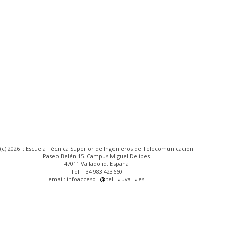
(c) 2026 :: Escuela Técnica Superior de Ingenieros de Telecomunicación
Paseo Belén 15. Campus Miguel Delibes
47011 Valladolid, España
Tel: +34 983 423660
email: infoacceso
tel
uva
es