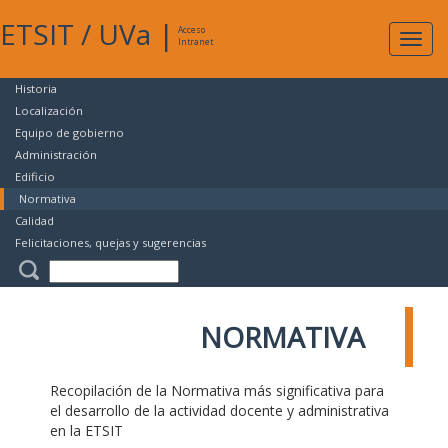
ETSIT
/
UVa
|
Acceso
Expan
Intranet
naveg
Historia
Localización
Equipo de gobierno
Administración
Edificio
Normativa
Calidad
Felicitaciones, quejas y sugerencias
NORMATIVA
Recopilación de la Normativa más significativa para
el desarrollo de la actividad docente y administrativa
en la ETSIT