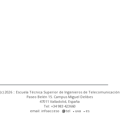
(c) 2026 :: Escuela Técnica Superior de Ingenieros de Telecomunicación
Paseo Belén 15. Campus Miguel Delibes
47011 Valladolid, España
Tel: +34 983 423660
email: infoacceso
tel
uva
es